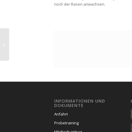
noch der Rasen anwachsen.
Bundesschießen Hunsrücker
Schützenbund 16.06.2018
INFORMATIONEN UND
DOKUMENTE
Anfahrt
Probetraining
Mitgliedsantrag