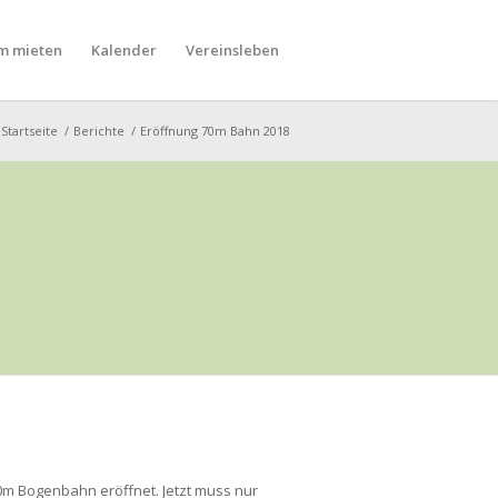
m mieten
Kalender
Vereinsleben
Startseite
/
Berichte
/
Eröffnung 70m Bahn 2018
0m Bogenbahn eröffnet. Jetzt muss nur