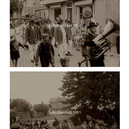
Schützenfest 2025
Schützenfest 1951
BLOGKATEGORIEN
Allgemein
Berichte
Bogenschießen
Sportschießen
Vereinsgeschichte
LINKS
Verbände, Vereine und Freunde
Schützenfest 1951
Newsletter Sportbund Rheinland-Pfalz
Login (Intern)