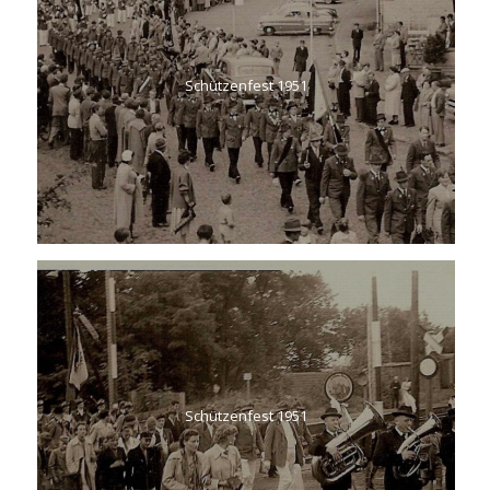
INFORMATIONEN UND DOKUMENTE
Schützenfest 1951
Anfahrt
Probetraining
Mitgliedsantrag
Satzung und Ordnung
Protokolle
Vorstand
Kontakt
Schützenfest 1951
GALERIE
12 Stunden Turnier 2026