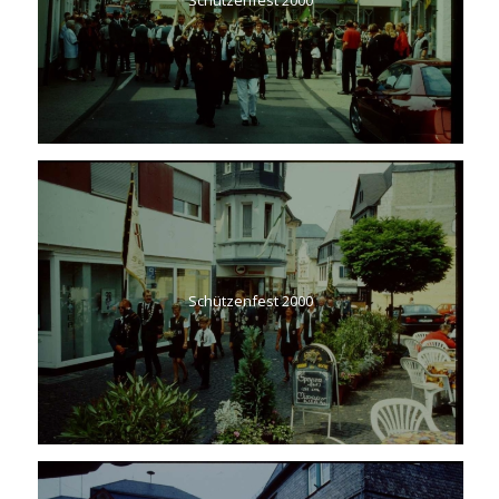
Schützenfest 2000