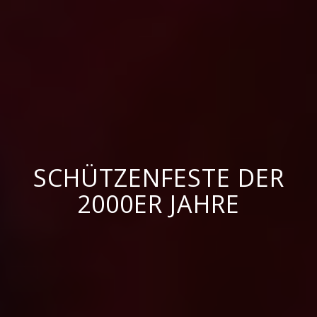
SCHÜTZENFESTE DER
2000ER JAHRE