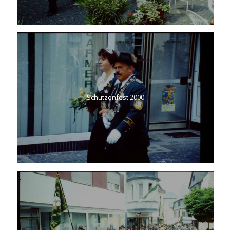
Schützenfest 2000