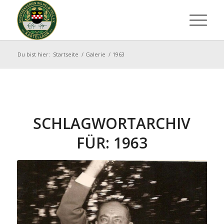
Du bist hier:
Startseite
/
Galerie
/
1963
SCHLAGWORTARCHIV
FÜR:
1963