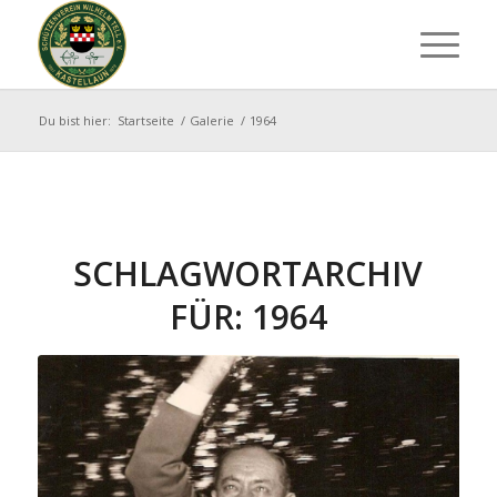
Du bist hier:
Startseite
/
Galerie
/
1964
SCHLAGWORTARCHIV
FÜR:
1964