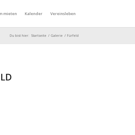
m mieten
Kalender
Vereinsleben
Du bist hier:
Startseite
/
Galerie
/
Fürfeld
ELD