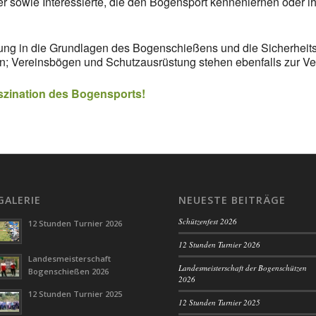
er sowie Interessierte, die den Bogensport kennenlernen oder 
rung in die Grundlagen des Bogenschießens und die Sicherheits
n; Vereinsbögen und Schutzausrüstung stehen ebenfalls zur Ve
szination des Bogensports!
GALERIE
NEUESTE BEITRÄGE
Schützenfest 2026
12 Stunden Turnier 2026
12 Stunden Turnier 2026
Landesmeisterschaft
Landesmeisterschaft der Bogenschützen
Bogenschießen 2026
2026
12 Stunden Turnier 2025
12 Stunden Turnier 2025