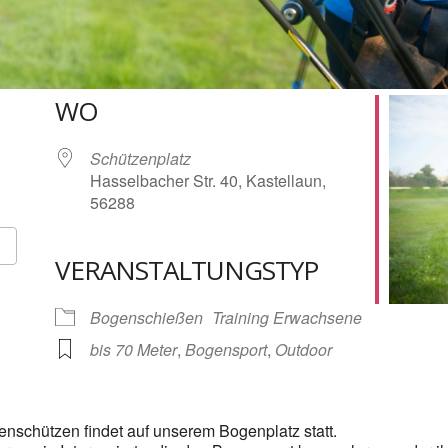
WO
Schützenplatz
Hasselbacher Str. 40, Kastellaun,
56288
VERANSTALTUNGSTYP
Google Kalender
iCalendar
Bogenschießen
Training Erwachsene
bis 70 Meter
,
Bogensport
,
Outdoor
enschützen findet auf unserem Bogenplatz statt.