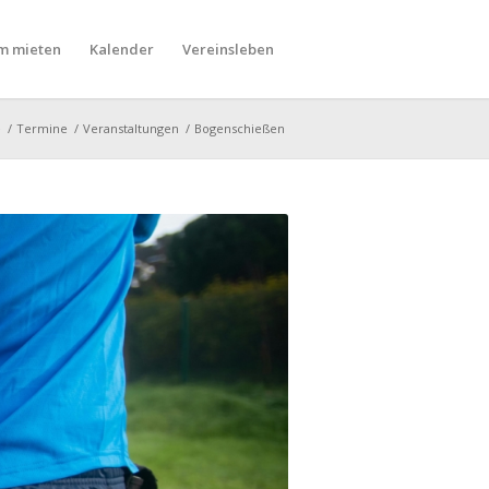
m mieten
Kalender
Vereinsleben
e
/
Termine
/
Veranstaltungen
/
Bogenschießen