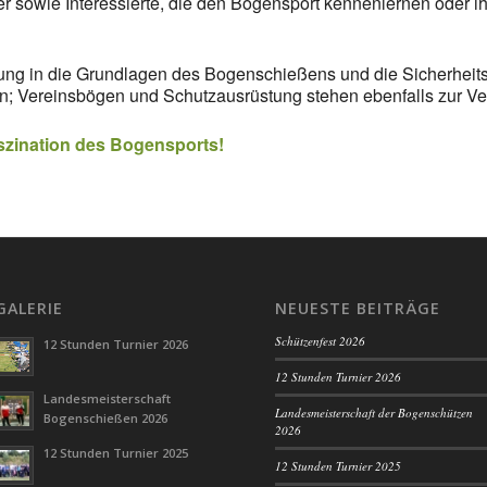
er sowie Interessierte, die den Bogensport kennenlernen oder 
rung in die Grundlagen des Bogenschießens und die Sicherheits
n; Vereinsbögen und Schutzausrüstung stehen ebenfalls zur Ve
szination des Bogensports!
GALERIE
NEUESTE BEITRÄGE
Schützenfest 2026
12 Stunden Turnier 2026
12 Stunden Turnier 2026
Landesmeisterschaft
Landesmeisterschaft der Bogenschützen
Bogenschießen 2026
2026
12 Stunden Turnier 2025
12 Stunden Turnier 2025