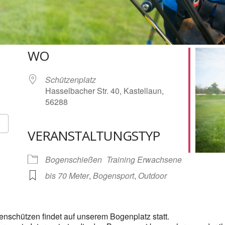
WO
Schützenplatz
Hasselbacher Str. 40, Kastellaun,
56288
VERANSTALTUNGSTYP
Google Kalender
iCalendar
Bogenschießen
Training Erwachsene
bis 70 Meter
,
Bogensport
,
Outdoor
enschützen findet auf unserem Bogenplatz statt.