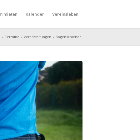
m mieten
Kalender
Vereinsleben
e
/
Termine
/
Veranstaltungen
/
Bogenschießen