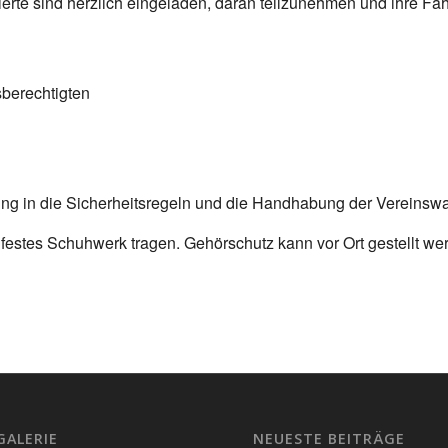
sierte sind herzlich eingeladen, daran teilzunehmen und ihre Fä
sberechtigten
ung in die Sicherheitsregeln und die Handhabung der Vereinswaf
festes Schuhwerk tragen. Gehörschutz kann vor Ort gestellt we
!
GALERIE
NEUESTE BEITRÄGE