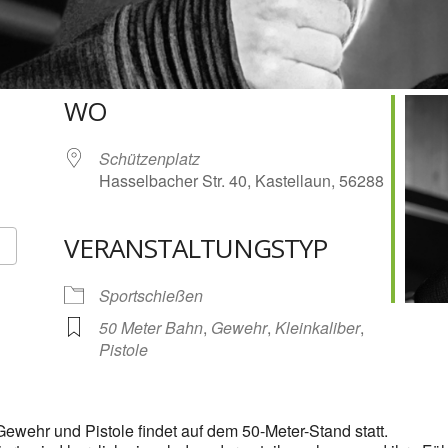
WO
Schützenplatz
Hasselbacher Str. 40, Kastellaun, 56288
VERANSTALTUNGSTYP
Google Kalender
iCalendar
Sportschießen
50 Meter Bahn
,
Gewehr
,
Kleinkaliber
,
Pistole
ewehr und Pistole findet auf dem 50-Meter-Stand statt.