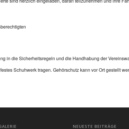
sierte sind herzlich eingeladen, daran teilzunehmen und ihre Fä
sberechtigten
ung in die Sicherheitsregeln und die Handhabung der Vereinswaf
festes Schuhwerk tragen. Gehörschutz kann vor Ort gestellt we
!
GALERIE
NEUESTE BEITRÄGE