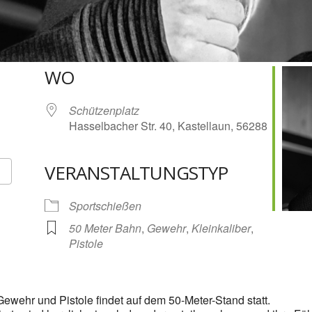
WO
Schützenplatz
Hasselbacher Str. 40, Kastellaun, 56288
VERANSTALTUNGSTYP
Google Kalender
iCalendar
Sportschießen
50 Meter Bahn
,
Gewehr
,
Kleinkaliber
,
Pistole
ewehr und Pistole findet auf dem 50-Meter-Stand statt.