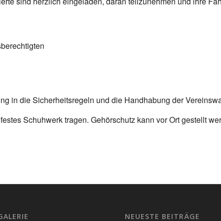
sierte sind herzlich eingeladen, daran teilzunehmen und ihre Fä
sberechtigten
ung in die Sicherheitsregeln und die Handhabung der Vereinswaf
festes Schuhwerk tragen. Gehörschutz kann vor Ort gestellt we
!
GALERIE
NEUESTE BEITRÄGE