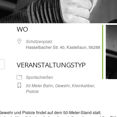
WO
Schützenplatz
Hasselbacher Str. 40, Kastellaun, 56288
VERANSTALTUNGSTYP
Google Kalender
iCalendar
Sportschießen
50 Meter Bahn
,
Gewehr
,
Kleinkaliber
,
Pistole
ewehr und Pistole findet auf dem 50-Meter-Stand statt.