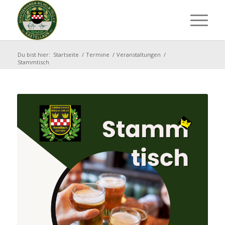
Du bist hier:
Startseite
/
Termine
/
Veranstaltungen
/
Stammtisch